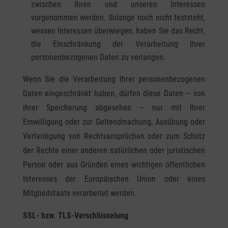
zwischen Ihren und unseren Interessen
Messung der Werbeleistung
vorgenommen werden. Solange noch nicht feststeht,
Messung der Performance von Inhalten
wessen Interessen überwiegen, haben Sie das Recht,
Analyse von Zielgruppen durch Statistiken oder Kombinationen von Daten aus
die Einschränkung der Verarbeitung Ihrer
verschiedenen Quellen
personenbezogenen Daten zu verlangen.
Entwicklung und Verbesserung der Angebote
Verwendung reduzierter Daten zur Auswahl von Inhalten
Wenn Sie die Verarbeitung Ihrer personenbezogenen
Besondere Features:
Daten eingeschränkt haben, dürfen diese Daten – von
Verwendung genauer Standortdaten
ihrer Speicherung abgesehen – nur mit Ihrer
Endgeräteeigenschaften zur Identifikation aktiv abfragen
Einwilligung oder zur Geltendmachung, Ausübung oder
Verteidigung von Rechtsansprüchen oder zum Schutz
der Rechte einer anderen natürlichen oder juristischen
Person oder aus Gründen eines wichtigen öffentlichen
Interesses der Europäischen Union oder eines
Mitgliedstaats verarbeitet werden.
SSL- bzw. TLS-Verschlüsselung