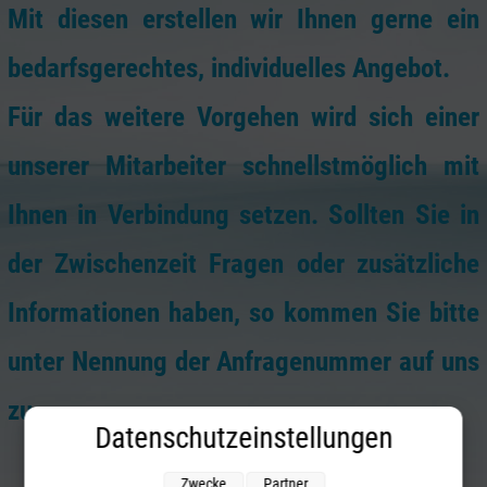
Mit diesen erstellen wir Ihnen gerne ein
bedarfsgerechtes, individuelles Angebot.
Für das weitere Vorgehen wird sich einer
unserer Mitarbeiter schnellstmöglich mit
Ihnen in Verbindung setzen. Sollten Sie in
der Zwischenzeit Fragen oder zusätzliche
Informationen haben, so kommen Sie bitte
unter Nennung der Anfragenummer auf uns
zu.
Datenschutzeinstellungen
Zwecke
Partner