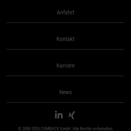
Verwendung reduzierter Daten zur Auswahl von Werbeanzeigen
Erstellung von Profilen für personalisierte Werbung
Anfahrt
Verwendung von Profilen zur Auswahl personalisierter Werbung
Erstellung von Profilen zur Personalisierung von Inhalten
Verwendung von Profilen zur Auswahl personalisierter Inhalte
Messung der Werbeleistung
Kontakt
Messung der Performance von Inhalten
Analyse von Zielgruppen durch Statistiken oder Kombinationen von Daten aus
verschiedenen Quellen
Entwicklung und Verbesserung der Angebote
Karriere
Verwendung reduzierter Daten zur Auswahl von Inhalten
Besondere Features:
Verwendung genauer Standortdaten
News
Endgeräteeigenschaften zur Identifikation aktiv abfragen


© 2000-2026 COMBACK GmbH. Alle Rechte vorbehalten.