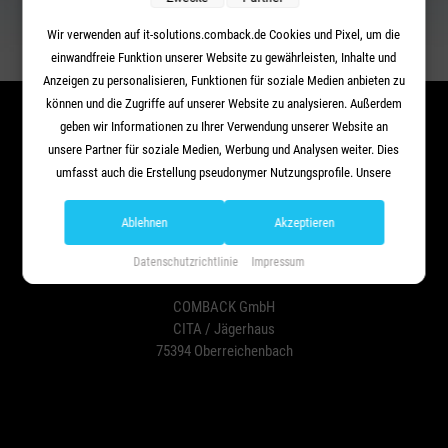
Wir verwenden auf it-solutions.comback.de Cookies und Pixel, um die
einwandfreie Funktion unserer Website zu gewährleisten, Inhalte und
Your content goes here. Edit or remove this text inline or in
Anzeigen zu personalisieren, Funktionen für soziale Medien anbieten zu
the module Content settings. You can also style every
können und die Zugriffe auf unserer Website zu analysieren. Außerdem
aspect of this content in the module Design settings and
geben wir Informationen zu Ihrer Verwendung unserer Website an
even apply custom CSS to this text in the module
unsere Partner für soziale Medien, Werbung und Analysen weiter. Dies
Advanced settings.
umfasst auch die Erstellung pseudonymer Nutzungsprofile. Unsere
Partner (Google Advertising Products) führen diese Informationen
möglicherweise mit weiteren Daten zusammen, die Sie ihnen
Ablehnen
Akzeptieren
bereitgestellt haben (bspw. anhand eines persönlichen Accounts) oder
Datenschutzrichtlinie
Impressum
welche sie im Rahmen Ihrer Nutzung der Dienste gesammelt haben
(bspw. Nutzungsdaten anderer Geräte). Ihre Einwilligung zur Nutzung
COMBACK GmbH
von Cookies und Pixeln können Sie jederzeit widerrufen, indem Sie auf
CITA / Jägerhaus
den Datenschutz-Button links unten klicken und dort die
75394 Oberreichenbach
entsprechenden Anpassungen vornehmen.
Zwecke der Datenverarbeitung durch unsere Partner:
Speichern von oder Zugriff auf Informationen auf einem Endgerät